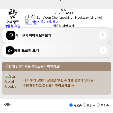
성별
남성
출시일
2026/04/09
🇺🇸
성우
SungWon Cho (speaking), Neckwav (singing)
외부 링크
설탕노움의 비밀창고
영혼석 파밍
영혼석 파밍 불가
애비 쿠키 이미지 모아보기
통합 프로필 보기
함께 만들어가는 설탕노움의 비밀창고!
애비 쿠키 정보가 잘못됐거나, 추가할 정보가 있나요?
수정 제안하고 설탕조각 받아보세요
댓글
0
등록순
최신순
추천순