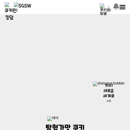
가자!
새로운
세계로
~!
탐험가맛 쿠키