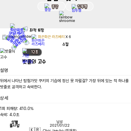
중앙
침투형
최적
토핑
화끈화끈 라즈베리
X
6
스킬
12
초
밧줄의 고수
설명
뒤에서 나타난 탐험가맛 쿠키의 기습에 정신 못 차릴걸? 가장 뒤에 있는 적 하나를 
밧줄로 공격하고 속박한다.
상세
1회 피해량: 410.0%

속박: 4.0초
성별
남성
출시일
2021/01/22
🇰🇷
Choi Jae-ho (최재호)