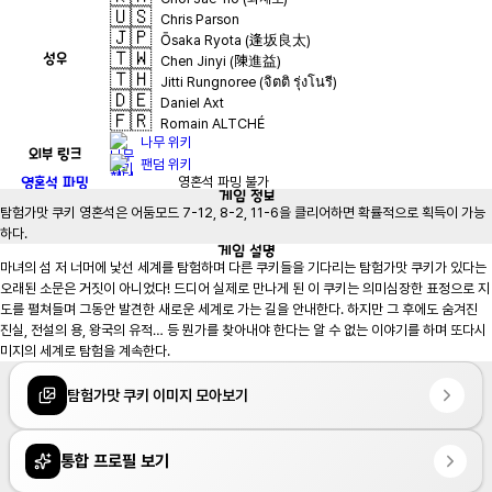
🇺🇸
Chris Parson
🇯🇵
Ōsaka Ryota (逢坂良太)
🇹🇼
성우
Chen Jinyi (陳進益)
🇹🇭
Jitti Rungnoree (จิตติ รุ่งโนรี)
🇩🇪
Daniel Axt
🇫🇷
Romain ALTCHÉ
나무 위키
외부 링크
팬덤 위키
영혼석 파밍
영혼석 파밍 불가
게임
정보
탐험가맛 쿠키 영혼석은 어둠모드 7-12, 8-2, 11-6을 클리어하면 확률적으로 획득이 가능
하다.
게임
설명
마녀의 섬 저 너머에 낯선 세계를 탐험하며 다른 쿠키들을 기다리는 탐험가맛 쿠키가 있다는 
오래된 소문은 거짓이 아니었다! 드디어 실제로 만나게 된 이 쿠키는 의미심장한 표정으로 지
도를 펼쳐들며 그동안 발견한 새로운 세계로 가는 길을 안내한다. 하지만 그 후에도 숨겨진 
진실, 전설의 용, 왕국의 유적… 등 뭔가를 찾아내야 한다는 알 수 없는 이야기를 하며 또다시 
미지의 세계로 탐험을 계속한다.
탐험가맛 쿠키 이미지 모아보기
통합 프로필 보기