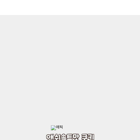
애쉬솔트맛 쿠키