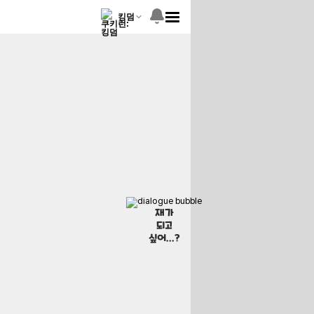
킹덤
재가
되고
싶어...?