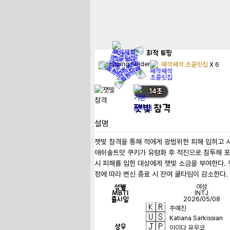
최적
토핑
째깍째깍 초콜릿칩
X
6
14
초
잿빛 참격
설명
잿빛 참격을 통해 적에게 광범위한 피해 입히고 시
애쉬솔트맛 쿠키가 유령화 후 적진으로 침투해 포크
시 피해를 입힌 대상에게 잿빛 소금을 부여한다.
정에 따라 변신 종료 시 잔여 쿨타임이 감소한다.
성별
여성
MBTI
INTJ
출시일
2026/05/08
🇰🇷
주예진
🇺🇸
Katiana Sarkissian
🇯🇵
성우
이이다 유우코