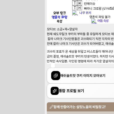
🇹🇼
린메이슈
🇹🇭
빠라니 크로람 (ปารณีย์ 
외부 링크
나무 위키
영혼석 파밍
영혼석 파밍 불가
속성
어둠 속성
모티브: 소금+재+암살자

현재 쉐도우밀크 쿠키의 부하들 중 유일하게 모티브 재
 칼라 나마크 기사단원들은 괴수화되기 직전 각자의 반죽에 새겨진 연대의 힘을 쥐어짜내었고, 그 연대의 힘에서 애쉬솔트맛 쿠키가 탄생하였다. 하지만 애쉬솔트맛 쿠키가 자신의 탄생의 이유를 알기도 
전에 칼라 나마크 기사단은 괴수가 되어버렸고, 애쉬
괴수의 포효가 온 세상을 뒤덮고 비스트들이 깨어나던 
금의 결정, 애쉬솔트맛 쿠키의 탄생이었다. 하지만 다
만적인 속삭임뿐. 각인된 명령에 따라 차가운 암살자의
애쉬솔트맛 쿠키 이미지 모아보기
통합 프로필 보기
함께 만들어가는 설탕노움의 비밀창고!