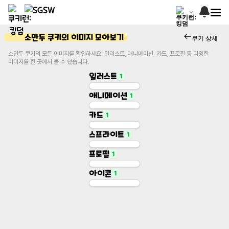
소만두 쿠키의 이미지 모아보기
쿠키 상세
소만두 쿠키의 모든 이미지를 확인하세요. 일러스트, 애니메이션, 카드, 프로필 등 다양한
이미지를 한 곳에서 볼 수 있습니다.
일러스트
1
애니메이션
1
Illustration
일러스트
카드
1
Animation
애니메이션
스프라이트
1
Character Card
카드
프로필
1
Base Sprite
스프라이트
아이콘
1
Profile
프로필
Icon
아이콘