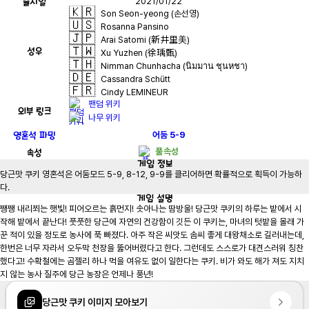
출시일
2021/01/22
🇰🇷
Son Seon-yeong (손선영)
🇺🇸
Rosanna Pansino
🇯🇵
Arai Satomi (新井里美)
🇹🇼
성우
Xu Yuzhen (徐瑀甄)
🇹🇭
Nimman Chunhacha (นิมมาน ชุนหชา)
🇩🇪
Cassandra Schütt
🇫🇷
Cindy LEMINEUR
팬덤 위키
외부 링크
나무 위키
영혼석 파밍
어둠
5-9
속성
풀 속성
게임
정보
당근맛 쿠키 영혼석은 어둠모드 5-9, 8-12, 9-9를 클리어하면 확률적으로 획득이 가능하
다.
게임
설명
쨍쨍 내리쬐는 햇빛! 피어오르는 흙먼지! 솟아나는 땀방울! 당근맛 쿠키의 하루는 밭에서 시
작해 밭에서 끝난다! 풋풋한 당근에 자연의 건강함이 깃든 이 쿠키는, 마녀의 텃밭을 몰래 가
꾼 적이 있을 정도로 농사에 푹 빠졌다. 아주 작은 씨앗도 솜씨 좋게 대왕채소로 길러내는데, 
한번은 너무 자라서 오두막 천장을 뚫어버렸다고 한다. 그런데도 스스로가 대견스러워 칭찬
했다고! 수확철에는 곰젤리 하나 먹을 여유도 없이 일한다는 쿠키. 비가 와도 해가 져도 지치
지 않는 농사 질주에 당근 농장은 언제나 풍년!
당근맛 쿠키 이미지 모아보기