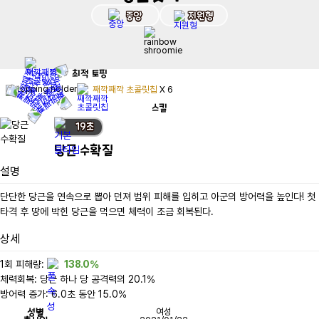
중앙
지원형
최적
토핑
째깍째깍 초콜릿칩
X
6
스킬
19
초
당근 수확질
설명
단단한 당근을 연속으로 뽑아 던져 범위 피해를 입히고 아군의 방어력을 높인다! 첫 
타격 후 땅에 박힌 당근을 먹으면 체력이 조금 회복된다.
상세
1회 피해량: 
138.0%
체력회복: 당근 하나 당 공격력의 20.1%

방어력 증가: 6.0초 동안 15.0%
성별
여성