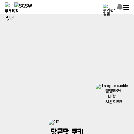
밭일하러
나갈
시간이야!
당근맛 쿠키