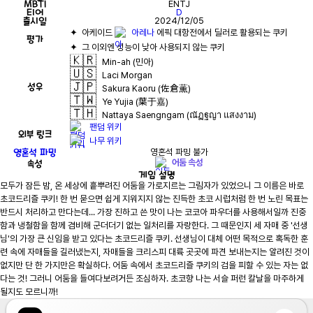
MBTI
ENTJ
티어
D
출시일
2024/12/05
✦  아케이드 
아레나
평가
🇰🇷
Min-ah (민아)
🇺🇸
Laci Morgan
🇯🇵
성우
Sakura Kaoru (佐倉薫)
🇹🇼
Ye Yujia (葉于嘉)
🇹🇭
Nattaya Saengngam (ณัฏฐญา แสงงาม)
팬덤 위키
외부 링크
나무 위키
영혼석 파밍
영혼석 파밍 불가
속성
어둠 속성
게임
설명
모두가 잠든 밤, 온 세상에 흩뿌려진 어둠을 가로지르는 그림자가 있었으니 그 이름은 바로 
초코드리즐 쿠키! 한 번 묻으면 쉽게 지워지지 않는 진득한 초코 시럽처럼 한 번 노린 목표는 
반드시 처리하고 만다는데... 가장 진하고 쓴 맛이 나는 코코아 파우더를 사용해서일까 진중
함과 냉철함을 함께 겸비해 군더더기 없는 일처리를 자랑한다. 그 때문인지 세 자매 중 '선생
님'의 가장 큰 신임을 받고 있다는 초코드리즐 쿠키. 선생님이 대체 어떤 목적으로 혹독한 훈
련 속에 자매들을 길러냈는지, 자매들을 크리스피 대륙 곳곳에 파견 보내는지는 알려진 것이 
없지만 단 한 가지만은 확실하다. 어둠 속에서 초코드리즐 쿠키의 검을 피할 수 있는 자는 없
다는 것! 그러니 어둠을 들여다보려거든 조심하자. 초코향 나는 서슬 퍼런 칼날을 마주하게 
될지도 모르니까!