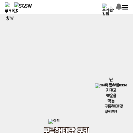
난
백면사를
지키고
액운을
막는
구름해태맛
쿠키야!
구름해태맛 쿠키