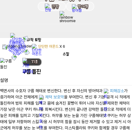
전방
방어형
최적
토핑
단단한 아몬드
X
6
스킬
11
초
구름 돌진
설명
백면사의 수호자 구름 해태로 변신한다. 변신 후 자신의 방어력과 
피해감소
가 
증가하며 아군 전체에게 
체력 보호막
을 부여한다. 변신 후 기본 공격 시 적에게 
돌진하여 범위 피해를 입히고 몸에 숨겨진 꽃빵이 튀어 나와 자신을 제외한 체력이 
가장 낮은 아군 쿠키 하나를 회복시킨다. 변신이 끝나면 강력한 돌진으로 적에게 더 
높은 피해를 입히고 기절시킨다. 허무를 보는 눈을 가진 구름해태맛 쿠키는 허무 상
태에 일부 저항하며 스킬 사용 시 허무의 힘을 잠시 동안 제거할 수 있고 제거 시 아
군에게 허무를 보는 눈 버프를 부여한다. 미스틱플라워 쿠키와 함께할 경우 구름해