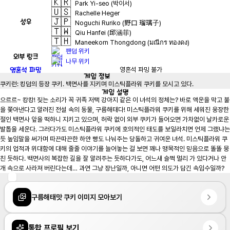
🇰🇷
Park Yi-seo (박이서)
🇺🇸
Rachelle Heger
🇯🇵
성우
Noguchi Ruriko (野口 瑠璃子)
🇹🇼
Qiu Hanfei (邱涵菲)
🇹🇭
Maneekorn Thongdong (มณีกร ทองดง)
팬덤 위키
외부 링크
나무 위키
영혼석 파밍
영혼석 파밍 불가
게임
정보
쿠키런: 킹덤의 등장 쿠키. 백면사를 지키며 미스틱플라워 쿠키를 모시고 있다.
게임
설명
으르르~ 캉캉! 짖는 소리가 꼭 귀족 저택 강아지 같은 이 녀석의 정체는? 바로 액운을 막고 불
을 쫓아낸다고 알려진 전설 속의 동물, 구름해태다! 미스틱플라워 쿠키를 위해 세워진 웅장한 
절인 백면사 앞을 떡하니 지키고 있으며, 허락 없이 외부 쿠키가 들어오면 가차없이 날카로운 
발톱을 세운다. 그러다가도 미스틱플라워 쿠키에 호의적인 태도를 보일라치면 언제 그랬냐는
듯 높임말을 써가며 따끈따끈한 하얀 빵도 나눠주는 당돌하고 귀여운 녀석. 미스틱플라워 쿠
키의 업적과 위대함에 대해 줄줄 이야기를 늘어놓는 걸 보면 꽤나 맹목적인 믿음으로 똘똘 뭉
친 듯하다. 백면사의 복잡한 길을 잘 알려주는 듯하다가도, 어느새 슬쩍 멀리 가 있다거나 안
개 속으로 사라져 버린다는데… 과연 그냥 장난일까, 아니면 어떤 의도가 담긴 속임수일까?
구름해태맛 쿠키 이미지 모아보기
통합 프로필 보기