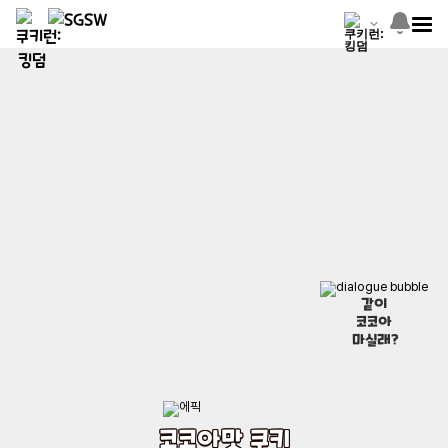
같이
코코아
마실래?
코코아맛 쿠키