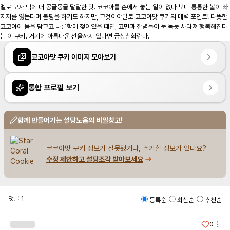
멜로 모자 덕에 더 몽글몽글 달달한 맛. 코코아를 손에서 놓는 일이 없다 보니 통통한 볼이 빠
지지를 않는다며 불평을 하기도 하지만, 그것이야말로 코코아맛 쿠키의 매력 포인트! 따뜻한 
코코아에 몸을 담그고 나른함에 젖어있을 때면, 고민과 잡념들이 눈 녹듯 사라져 행복해진다
는 이 쿠키. 거기에 아름다운 선율까지 있다면 금상첨화란다.
코코아맛 쿠키 이미지 모아보기
통합 프로필 보기
함께 만들어가는 설탕노움의 비밀창고!
코코아맛 쿠키 정보가 잘못됐거나, 추가할 정보가 있나요?
수정 제안하고 설탕조각 받아보세요
댓글
1
등록순
최신순
추천순
0