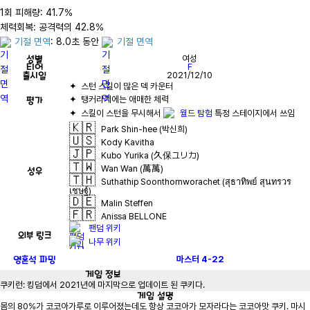
1회 피해량: 41.7%

기절 면역
: 8.0초 동안 
기절 면역
성별
여성
티어
F
출시일
2021/12/10
평가
✦  스킬이 스턴을 무시해서 
월드 탐험
🇰🇷
Park Shin-hee (박신희)
🇺🇸
Kody Kavitha
🇯🇵
Kubo Yurika (久保ユリカ)
🇹🇼
Wan Wan (萬萬)
성우
🇹🇭
Suthathip Soonthornworachet (สุธาทิพย์ สุนทรวร
เชษฐ์)
🇩🇪
Malin Steffen
🇫🇷
Anissa BELLONE
팬덤 위키
외부 링크
나무 위키
영혼석 파밍
마스터
4-22
게임
정보
쿠키런: 킹덤에서 2021년에 마지막으로 업데이트 된 쿠키다.
게임
설명
몸의 80%가 코코아가루로 이루어졌는데도 항상 코코아가 모자라다는 코코아맛 쿠키. 마시