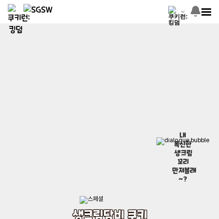
내
폭신한
생크림
꼬리
만져볼래
~?
생크림담비 쿠키