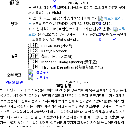
출시일
2024/07/18
✦  운명의 대천사 토벌전에서 사용되는 힐러로, 그 외에도 다양한 곳에
✦  포근한 목도리로 공격력 증가 치명타 피해 증가 
해로운 효과 감
평가
소
✦  또한 체력이 50% 미만인 쿠키에게 소재한 친구가 발동돼 
체력 
보호막
을 주고요 특수 무적 쿠키는 아니지만 동물로 변신해 있는 동안에
🇰🇷
Lee Ju-eun (이주은)
🇺🇸
Kaitlyn Robrock
🇯🇵
성우
Ōmori Mai (大森舞)
🇹🇼
Mandarin Huang Qianting (黃千庭)
🇹🇭
Thitimon Deesathan (ฐิติมนต์ ดีสะท้าน)
팬덤 위키
외부 링크
나무 위키
영혼석 파밍
영혼석 파밍 불가
게임
설명
멈추지 않던 아기 반죽의 울음을 그치게 한 건, 눈물 젖은 뺨에 톡 닿은 코끝에서 전해진 온기! 
쫑긋쫑긋 새하얀 귀, 퐁신퐁신 부드러운 꼬리와 반짝이는 눈까지, 생크림담비는 자신에게 꺄
르르 웃는 아기 반죽과 눈이 마주치자마자 쿠키로 변해 꼭 끌어안아 주었다! 운명의 아기 반
죽을 쿠키로 성장시키는 마법의 힘을 가진 생크림 동물 일족인 생크림담비 쿠키는 다른 동물 
친구들보다 능력이 늦게 나타났지만 하나도 불안하지 않았다. 함께 눈을 맞추고 성장할 자신
만의 아기 쿠키가 있다는 걸 믿고 있었으니까! 가끔 서툴고 헤맬 때도 있지만 생크림담비 쿠
키는 두렵지 않다. 무슨 일이 있어도, 생크림담비 쿠키가 그랬듯이 자신을 꼭 끌어안아줄 아