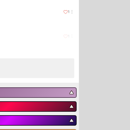
1
1
▼
▼
▼