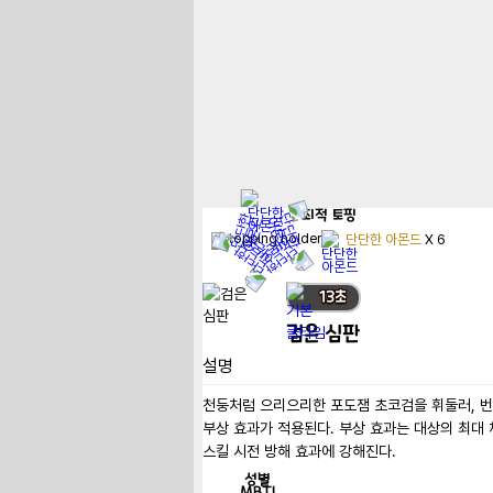
최적
토핑
단단한 아몬드
X
6
13
초
검은 심판
설명
천둥처럼 으리으리한 포도잼 초코검을 휘둘러, 번
부상 효과가 적용된다. 부상 효과는 대상의 최대 
스킬 시전 방해 효과에 강해진다.
성별
MBTI