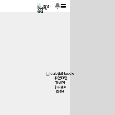
킹덤
검을
쥐었다면
가벼이
휘두르지
마라!