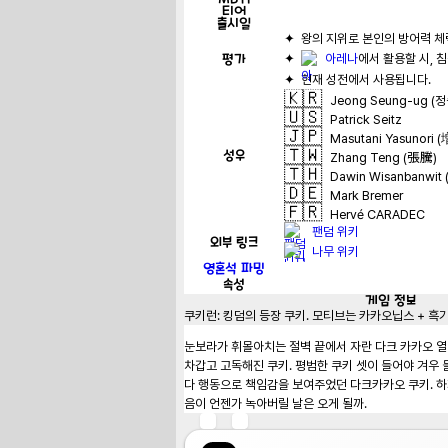
티어
출시일
✦  왕의 지위로 본인의 방어력 
평가
✦  
아레나
🇰🇷
Jeong Seung-ug (
🇺🇸
Patrick Seitz
🇯🇵
Masutani Yasunor
🇹🇼
성우
Zhang Teng (張騰)
🇹🇭
Dawin Wisanbanwit (
🇩🇪
Mark Bremer
🇫🇷
Hervé CARADEC
팬덤 위키
외부 링크
나무 위키
영혼석 파밍
속성
게임
정보
쿠키런: 킹덤의 등장 쿠키. 모티브는 카카오닙스 + 흑기
눈보라가 휘몰아치는 절벽 끝에서 자란 다크 카카오 열
차갑고 고독해진 쿠키. 평범한 쿠키 셋이 들어야 겨우
다 행동으로 책임감을 보여주었던 다크카카오 쿠키. 하지
음이 언젠가 녹아버릴 날은 오게 될까.