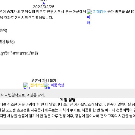
A
2022/02/25
체력이 증가가 되고 왕실의 힘으로 전투 시작시 모든 아군에게 
피해감소
정승욱)
i (増谷康紀)
ฎาวิล วิศาลบรรณวิทย์)
영혼석 파밍 불가
전기 속성
어둠 속성
사 + 변경백으로, 약칭은 닼카.
게임
설명
매를 건조한 겨울 바람에 한 번 더 말렸더니 쓰디쓴 카카오닙스가 되었다. 반죽이 얼어버릴 
 들릴 포도잼 초코검을 자유롭게 휘두르는 괴력의 쿠키로, 허공을 한 번 벨 때마다 천둥벼락이
만 세상을 슬픔에 잠기게 한 검은 가루 전쟁 이후, 왕성에 틀여박혀 혼자 고독의 시간을 쌓아