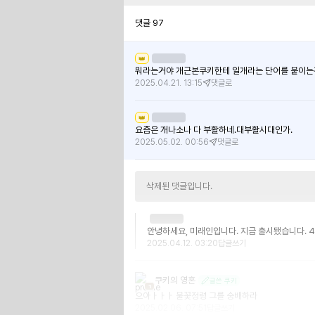
댓글
97
👑
뭐라는거야 개근본쿠키한테 일개라는 단어를 붙이는건 
2025.04.21. 13:15
댓글로
👑
요즘은 개나소나 다 부활하네.대부활시대인가.
2025.05.02. 00:56
댓글로
삭제된 댓글입니다.
안녕하세요, 미래인입니다. 지금 출시됐습니다. 4
2025.04.12. 03:20
답글쓰기
쿠키의 영혼
글쓴 쿠키
1
으아ㅏㅏㅏ 불꽃정령 그를 숭배하라
2025.02.06. 07:51
답글쓰기