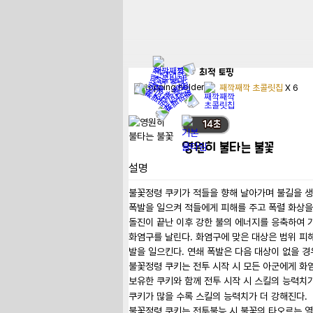
최적
토핑
째깍째깍 초콜릿칩
X
6
14
초
영원히 불타는 불꽃
설명
불꽃정령 쿠키가 적들을 향해 날아가며 불길을 생성
폭발을 일으켜 적들에게 피해를 주고 폭렬 화상을 
돌진이 끝난 이후 강한 불의 에너지를 응축하여 
화염구를 날린다. 화염구에 맞은 대상은 범위 피
발을 일으킨다. 연쇄 폭발은 다음 대상이 없을 경우
불꽃정령 쿠키는 전투 시작 시 모든 아군에게 화염 
보유한 쿠키와 함께 전투 시작 시 스킬의 능력치
쿠키가 많을 수록 스킬의 능력치가 더 강해진다.

불꽃정령 쿠키는 전투불능 시 불꽃의 타오르는 열