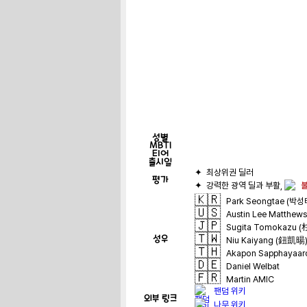
성별
MBTI
티어
출시일
평가
✦  강력한 광역 딜과 부활, 
불
🇰🇷
Park Seongtae (박성
🇺🇸
Austin Lee Matthews
🇯🇵
Sugita Tomokazu
🇹🇼
성우
Niu Kaiyang (鈕凱暘
🇹🇭
Akapon Sapphayaarc
🇩🇪
Daniel Welbat
🇫🇷
Martin AMIC
팬덤 위키
외부 링크
나무 위키