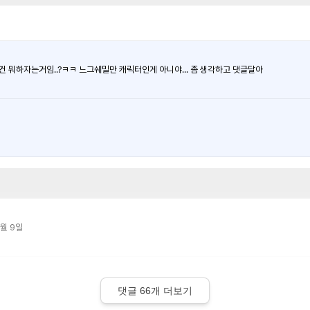
뭐하자는거임..?ㅋㅋ 느그쉐밀만 캐릭터인게 아니야... 좀 생각하고 댓글달아
월 9일
댓글
66
개 더보기