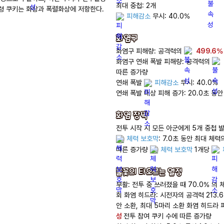
정령 쿠키는 화상과 폭렬화상에 저항한다.
피해감소
 무시: 40.0%

화염구
화염구 피해량: 공격력의 
499.6%
화염구 연쇄 폭발 피해량: 공격력의 
따른 증가량

연쇄 폭발 
피해감소
 무시: 40.0%

연쇄 폭발 대상 피해 증가: 20.0초 동안 
화염 장막
체력 보호막
: 7.0초 동안 최대 체력의
따른 증가량 
체력 보호막
 1개당 
불꽃의 타오르는 열정
부활: 전투 중 쓰러졌을 때 70.0% 의 
회 화염 히드라: 시전자의 공격력 213.6
안 소환, 최대 5마리 소환 화염 히드라 
성
 전투 참여 쿠키 수에 따른 증가량
