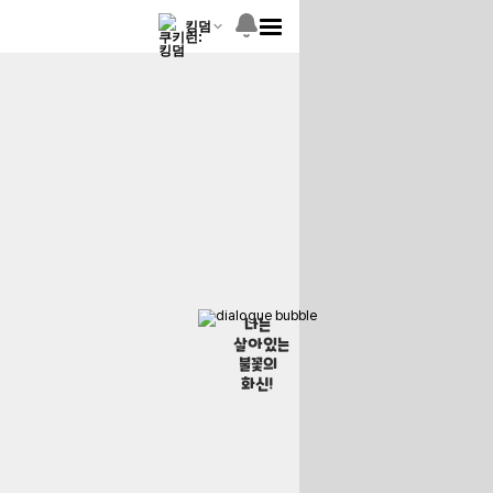
킹덤
나는
살아있는
불꽃의
화신!