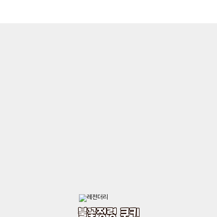
불꽃정령 쿠키