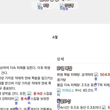
후방
마법형
스킬
상세
화염 폭발
하여 지속 피해를 입힌다. 이후 화염 
건다.

화염 폭발 피해량: 공격력의 
504.
가장 가까운 적에게 연쇄 폭발을 일으키는 
증가량 

해를 받으며 가장 가까운 적에게 연쇄 폭
불길 지속 피해량: 3.5초 동안 7회 피해,
 종료된다.

피해감소
 무시: 40.0%

장막을 건다. 또한, 
불 속성
 스킬을 
가 강화되며 
불 속성
 스킬을 보유한 
폭렬화상
지속시간: 6.0초 동안 0.3초마다 
5
정으로 부활하고, 아군 쿠키가 전투불능 