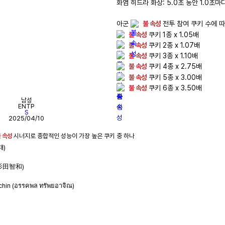
화염 히드라 화상: 5.0초 동안 1.0초마
아군 
불 속성
불 속성
불 속성
불 속성
불 속성
불 속성
불 속성
 쿠키 6종 x 3.50배
남성
ENTP
S
2025/04/10
 속성
태)
 (杉田智和)
)
hin (อรรคพล ทรัพยอาจิณ)