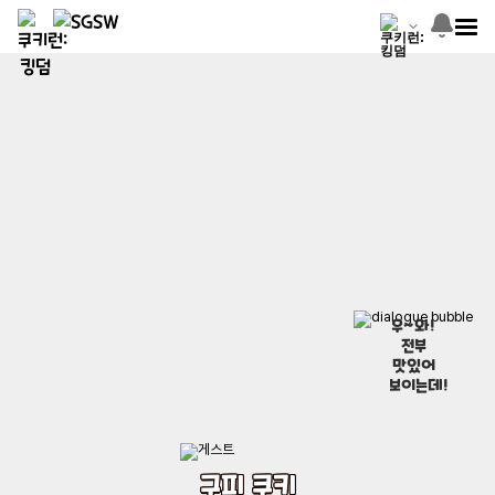
우~와!
전부
맛있어
보이는데!
구피 쿠키