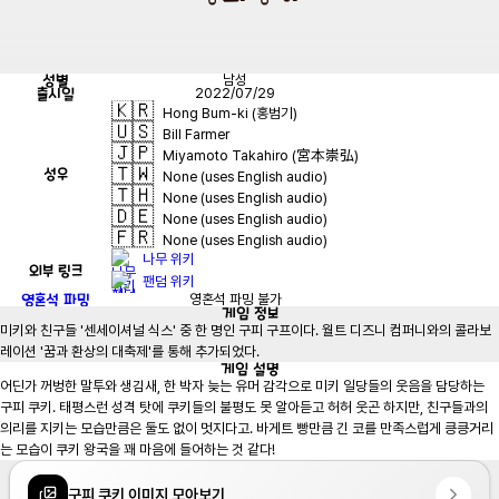
성별
남성
출시일
2022/07/29
🇰🇷
Hong Bum-ki (홍범기)
🇺🇸
Bill Farmer
🇯🇵
Miyamoto Takahiro (宮本崇弘)
🇹🇼
성우
None (uses English audio)
🇹🇭
None (uses English audio)
🇩🇪
None (uses English audio)
🇫🇷
None (uses English audio)
나무 위키
외부 링크
팬덤 위키
영혼석 파밍
영혼석 파밍 불가
게임
정보
미키와 친구들 '센세이셔널 식스' 중 한 명인 구피 구프이다. 월트 디즈니 컴퍼니와의 콜라보
게임
설명
어딘가 꺼벙한 말투와 생김새, 한 박자 늦는 유머 감각으로 미키 일당들의 웃음을 담당하는 
구피 쿠키. 태평스런 성격 탓에 쿠키들의 불평도 못 알아듣고 허허 웃곤 하지만, 친구들과의 
의리를 지키는 모습만큼은 둘도 없이 멋지다고. 바게트 빵만큼 긴 코를 만족스럽게 킁킁거리
구피 쿠키 이미지 모아보기