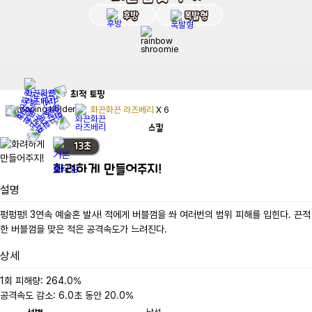
후방
폭발형
최적
토핑
화끈화끈 라즈베리
X
6
스킬
13
초
화려하게 만들어주지!
설명
펑펑펑! 3연속 예술혼 발사! 적에게 버블껌을 쏴 여러번의 범위 피해를 입힌다. 끈적
한 버블껌을 맞은 적은 공격속도가 느려진다.
상세
1회 피해량: 264.0%

공격속도 감소: 6.0초 동안 20.0%