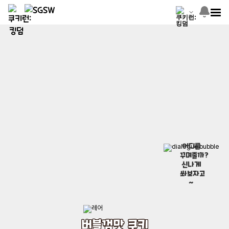
어디를
꾸며줄까?
신나게
쏴보자고
~
버블껌맛 쿠키