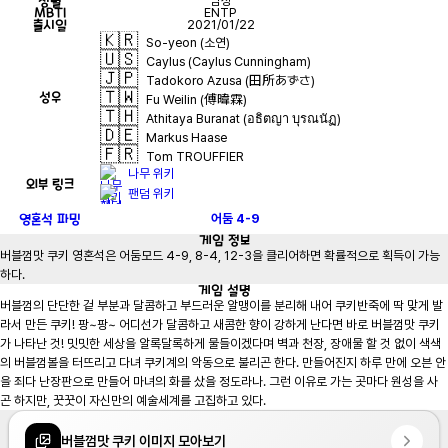
성별
남성
MBTI
ENTP
출시일
2021/01/22
🇰🇷
So-yeon (소연)
🇺🇸
Caylus (Caylus Cunningham)
🇯🇵
Tadokoro Azusa (田所あずさ)
🇹🇼
성우
Fu Weilin (傅暐霖)
🇹🇭
Athitaya Buranat (อธิตญา บุรณนัฏ)
🇩🇪
Markus Haase
🇫🇷
Tom TROUFFIER
나무 위키
외부 링크
팬덤 위키
영혼석 파밍
어둠
4-9
게임
정보
버블껌맛 쿠키 영혼석은 어둠모드 4-9, 8-4, 12-3을 클리어하면 확률적으로 획득이 가능
하다.
게임
설명
버블껌의 단단한 겉 부분과 달콤하고 부드러운 알맹이를 분리해 내어 쿠키반죽에 딱 맞게 발
라서 만든 쿠키! 팡~팡~ 어디선가 달콤하고 새콤한 향이 강하게 난다면 바로 버블껌맛 쿠키
가 나타난 것! 밋밋한 세상을 알록달록하게 물들이겠다며 벽과 천장, 장애물 할 것 없이 색색
의 버블껌볼을 터뜨리고 다녀 쿠키계의 악동으로 불리곤 한다. 만들어진지 하루 만에 오븐 안
을 죄다 난장판으로 만들어 마녀의 화를 샀을 정도라나. 그런 이유로 가는 곳마다 원성을 사
곤 하지만, 꿋꿋이 자신만의 예술세계를 고집하고 있다.
버블껌맛 쿠키 이미지 모아보기