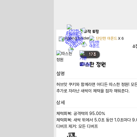
최적
토핑
단단한 아몬드
X
6
스
17
초
따스한 정원
설명
허브맛 쿠키와 함께라면 어디든 따스한 정원! 모
추가로 자라난 새싹이 체력을 점차 채워준다.
상세
체력회복: 공격력의 95.00%

체력회복: 새싹 위에서 5.0초 동안 1.0초마다 9.
디버프 제거: 모든 디버프
성별