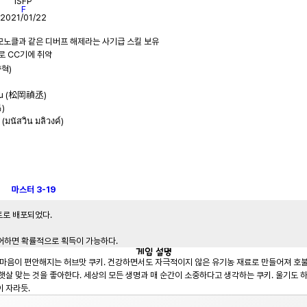
ISFP
F
2021/01/22
규혁)
ugu (松岡禎丞)
昂)
มนัสวิน มลิวงค์)
마스터
3-19
트로 배포되었다.

클리어하면 확률적으로 획득이 가능하다.
게임
설명
마음이 편안해지는 허브맛 쿠키. 건강하면서도 자극적이지 않은 유기농 재료로 만들어져 호불호
 햇살 맞는 것을 좋아한다. 세상의 모든 생명과 매 순간이 소중하다고 생각하는 쿠키. 울기도 
이 자라듯.