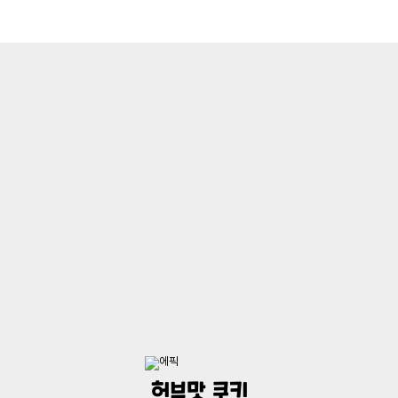
허브맛 쿠키