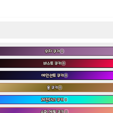
위치 쿠키
0
비스트 쿠키
0
에인션트 쿠키
0
용 쿠키
0
레전더리 쿠키
0
슈퍼 에픽 쿠키
0