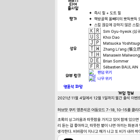
MBTI
티어
출시일
평가
🇰🇷
Sim Gyu-hyeok (심
🇺🇸
Khoi Dao
🇯🇵
Matsuoka Yoshits
🇹🇼
성우
Zhang Li’ang (張立
🇹🇭
Manaswin Maliwong (
🇩🇪
Brian Sommer
🇫🇷
Sébastien BAULAIN
팬덤 위키
외부 링크
나무 위키
영혼석 파밍
게임
정보
2021년 11월 4일에서 12월 1일까지 월간 출석 이벤
허브맛 쿠키 영혼석은 어둠모드 7-18, 10-15를 
초록의 싱그러움과 따뜻함을 가지고 있어 함께 있으면 
리 듣는 걸 좋아하고, 따뜻한 볕이 나면 아끼는 화분과
생각한다. 비바람이 지나고 해가 나고 또 비가 내려 싹