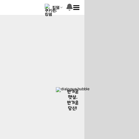
킹덤
반가운
햇살,
반가운
당신!