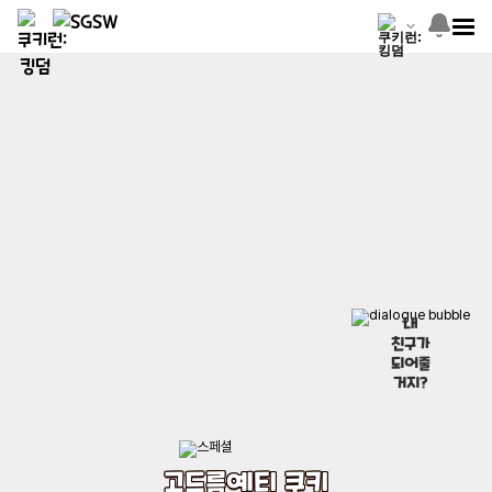
내
친구가
되어줄
거지?
고드름예티 쿠키