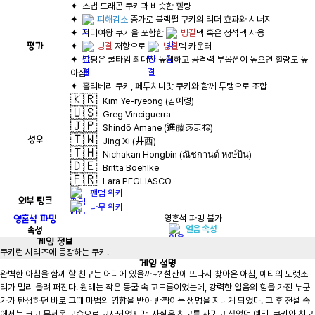
✦  
피해감소
✦  서리여왕 쿠키을 포함한 
빙결
평가
✦  
빙결
 저항으로 
빙결
✦  토핑은 쿨타임 최대한 높게하고 공격력 부옵션이 높으면 힐량도 높
🇰🇷
Kim Ye-ryeong (김예령)
🇺🇸
Greg Vinciguerra
🇯🇵
Shindō Amane (進藤あまね)
🇹🇼
성우
Jing Xi (井西)
🇹🇭
Nichakan Hongbin (ณิชกานต์ หงษ์บิน)
🇩🇪
Britta Boehlke
🇫🇷
Lara PEGLIASCO
팬덤 위키
외부 링크
나무 위키
영혼석 파밍
영혼석 파밍 불가
속성
얼음 속성
게임
정보
쿠키런 시리즈에 등장하는 쿠키.
게임
설명
완벽한 아침을 함께 할 친구는 어디에 있을까~? 설산에 또다시 찾아온 아침, 예티의 노랫소
리가 멀리 울려 퍼진다. 원래는 작은 동굴 속 고드름이었는데, 강력한 얼음의 힘을 가진 누군
가가 탄생하던 바로 그때 마법의 영향을 받아 반짝이는 생명을 지니게 되었다. 그 후 전설 속
에서는 크고 무서운 모습으로 묘사되었지만, 사실은 친구를 사귀고 싶었던 예티. 쿠키와 친구