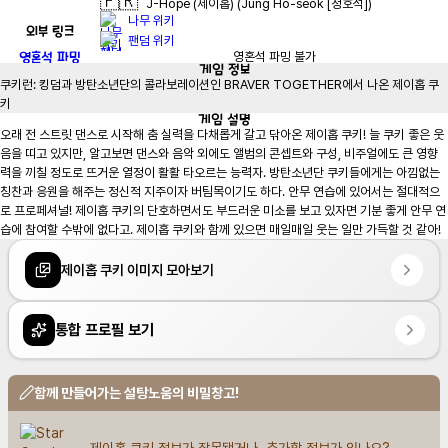
🇫🇷
J-Hope (제이홉) (Jung Ho-seok [정호석])
나무 위키
외부 링크
팬덤 위키
영혼석 파밍
영혼석 파밍 불가
게임
정보
쿠키런: 킹덤과 방탄소년단의 콜라보레이션인 BRAVER TOGETHER에서 나온 제이홉 쿠
키
게임
설명
오래 전 스트릿 댄스로 시작해 춤 실력을 다채롭게 갈고 닦아온 제이홉 쿠키! 늘 쿠키 좋은 웃
음을 띠고 있지만, 알고보면 댄스와 음악 외에도 앨범의 콘셉트와 구성, 비주얼에도 큰 영향
력을 끼칠 정도로 뜨거운 열정이 활활 타오르는 능력자. 방탄소년단 쿠키들에게는 아낌없는 
칭찬과 응원을 해주는 정신적 지주이자 버팀목이기도 하다. 안무 연습에 있어서는 절대적으
로 프로페셔널! 제이홉 쿠키의 단호하면서도 부드러운 미소를 보고 있자면 기분 좋게 안무 연
습에 참여할 수밖에 없다고. 제이홉 쿠키와 함께 있으면 매일매일 웃는 일만 가득할 것 같아!
제이홉 쿠키 이미지 모아보기
통합 프로필 보기
함께 만들어가는 설탕노움의 비밀창고!
제이홉 쿠키 정보가 잘못됐거나, 추가할 정보가 있나요?