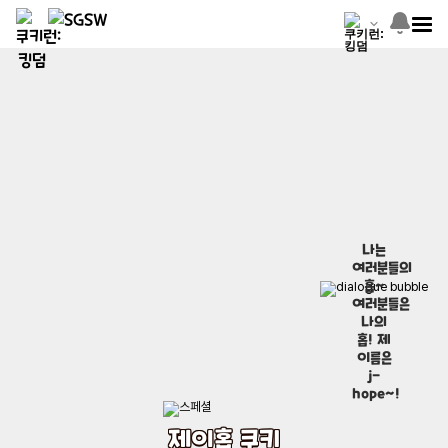
나는
여러분들의
홉~
여러분들은
나의
홉! 제
이름은
j-
hope~!
제이홉 쿠키