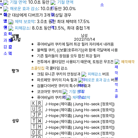
* 
기절 면역
: 10.0초 동안 
기절 면역
* 
해로운 효과 감소
: 10.0초 동안 30.0%

* 아군 대상에게 디버프가 3개 이상일 경우

    * 
체력 보호막
: 3.0초 동안 최대 체력의 17.5%

    * 
피해감소
: 8.0초 동안 13.5%, 최대 중첩 1개
성별
남성
출시일
2022/10/14
✦   전투에서 쿨타임만 사용되기 때문에, 토핑은 무조건 
째깍째깍 
초콜릿칩
평가
✦   크림 유니콘 쿠키의 안정성과 
피해감소
✦   파르페맛 쿠키의 지속 힐과 
해로운 효과 감소
✦   코코아맛 쿠키의 
기절 면역
✦   퓨어바닐라 쿠키의 
체력 보호막
🇰🇷
J-Hope (제이홉) (Jung Ho-seok [정호석])
🇺🇸
J-Hope (제이홉) (Jung Ho-seok [정호석])
🇯🇵
J-Hope (제이홉) (Jung Ho-seok [정호석])
🇹🇼
성우
J-Hope (제이홉) (Jung Ho-seok [정호석])
🇹🇭
J-Hope (제이홉) (Jung Ho-seok [정호석])
🇩🇪
J-Hope (제이홉) (Jung Ho-seok [정호석])