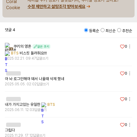
수정 제안하고 설탕조각 받아보세요
댓글
4
등록순
최신순
추천순
쿠키의 영혼
0
글쓴 쿠키
1
BTS
 비스킷 돌려줘요!!!
2025.02.21. 09:47
답글쓰기
0
아 놔 로그인해야 돼서 나올때 삭제 했네
2025.05.05. 02:02
답글쓰기
0
내가 가지고있는 유일한 
BTS
2025.06.11. 12:03
답글쓰기
0
그립다
2025.11.29. 17:12
답글쓰기