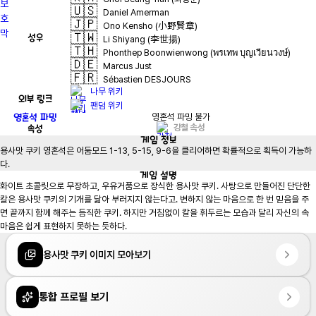
🇺🇸
Daniel Amerman
🇯🇵
Ono Kensho (小野賢章)
🇹🇼
성우
Li Shiyang (李世揚)
🇹🇭
Phonthep Boonwienwong (พรเทพ บุญเวียนวงษ์)
🇩🇪
Marcus Just
🇫🇷
Sébastien DESJOURS
나무 위키
외부 링크
팬덤 위키
영혼석 파밍
영혼석 파밍 불가
속성
강철 속성
게임
정보
용사맛 쿠키 영혼석은 어둠모드 1-13, 5-15, 9-6을 클리어하면 확률적으로 획득이 가능하
다.
게임
설명
화이트 초콜릿으로 무장하고, 우유거품으로 장식한 용사맛 쿠키. 사탕으로 만들어진 단단한 
칼은 용사맛 쿠키의 기개를 닮아 부러지지 않는다고. 변하지 않는 마음으로 한 번 믿음을 주
면 끝까지 함께 해주는 듬직한 쿠키. 하지만 거침없이 칼을 휘두르는 모습과 달리 자신의 속
마음은 쉽게 표현하지 못하는 듯하다.
용사맛 쿠키 이미지 모아보기
통합 프로필 보기