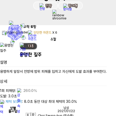
전방
방어형
최적
토핑
단단한 아몬드
X
6
스킬
13
초
용맹한 질주
설명
용맹하게 앞장서 전방에 범위 피해를 입히고 자신에게 도발 효과를 부여한다.
상세
1회 피해량: 
260.0%
체력 보호막
: 8.0초 동안 대상 최대 체력의 30.0%
성별
남성
출시일
2021/01/22
🇰🇷
Choi Seung-hun (최승훈)