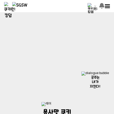
공주는
내가
지킨다!
용사맛 쿠키