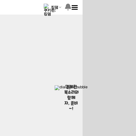
킹덤
경쾌한
북소리와
함께
자, 준비
~!