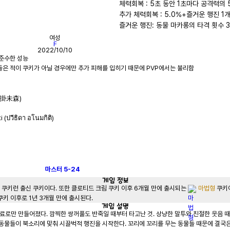
체력회복 : 5초 동안 1초마다 공격력의 5
추가 체력회복 : 5.0%+즐거운 행진 1개
즐거운 행진: 동물 마카롱의 타격 횟수 3회
여성
F
2022/10/10
)
(谷掛未森)
(ปวีธิดา อโนมกิติ)
마스터
5-24
게임
정보
 쿠키런 출신 쿠키이다. 또한 클로티드 크림 쿠키 이후 6개월 만에 출시되는 
마법형
 쿠키
쿠키 이후로 1년 3개월 만에 출시된다.
게임
설명
료로만 만들어졌다. 깜찍한 쌍꺼풀도 반죽일 때부터 타고난 것. 상냥한 말투와 친절한 웃음 때
 동물들이 북소리에 맞춰 시끌벅적 행진을 시작한다. 꼬리에 꼬리를 무는 동물들 때문에 결국