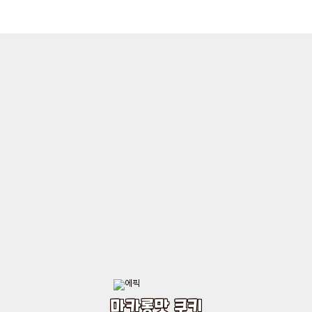
마카롱맛 쿠키