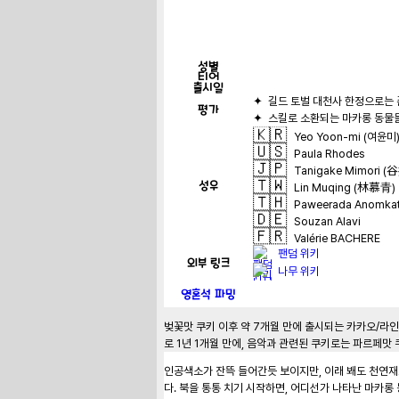
성별
티어
출시일
평가
🇰🇷
Yeo Yoon-mi (여윤미
🇺🇸
Paula Rhodes
🇯🇵
Tanigake Mimori 
🇹🇼
성우
Lin Muqing (林慕青)
🇹🇭
Paweerada Anomkati 
🇩🇪
Souzan Alavi
🇫🇷
Valérie BACHERE
팬덤 위키
외부 링크
나무 위키
영혼석 파밍
벚꽃맛 쿠키 이후 약 7개월 만에 출시되는 카카오/라인
로 1년 1개월 만에, 음악과 관련된 쿠키로는 파르페맛 
인공색소가 잔뜩 들어간듯 보이지만, 이래 봬도 천연재
다. 북을 통통 치기 시작하면, 어디선가 나타난 마카롱