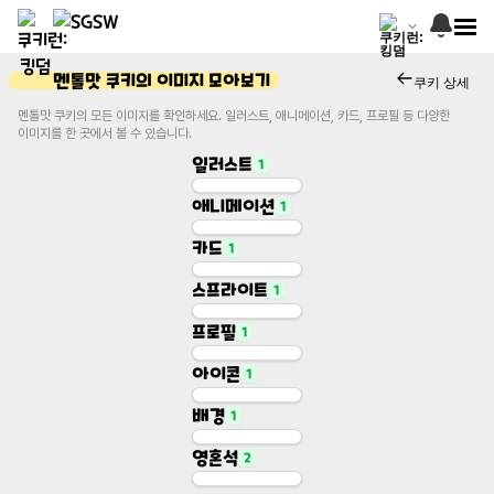
멘톨맛 쿠키의 이미지 모아보기
쿠키 상세
멘톨맛 쿠키의 모든 이미지를 확인하세요. 일러스트, 애니메이션, 카드, 프로필 등 다양한
이미지를 한 곳에서 볼 수 있습니다.
일러스트
1
애니메이션
1
Illustration
일러스트
카드
1
Animation
애니메이션
스프라이트
1
Character Card
카드
프로필
1
Base Sprite
스프라이트
아이콘
1
Profile
프로필
배경
1
Icon
아이콘
영혼석
2
Gacha Background
배경