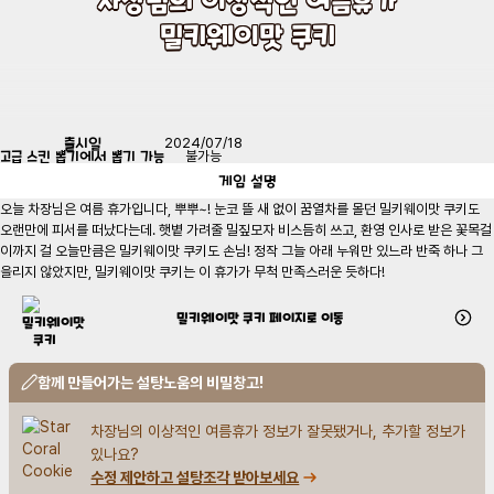
밀키웨이맛 쿠키
출시일
2024/07/18
고급 스킨 뽑기에서 뽑기 가능
불가능
게임
설명
오늘 차장님은 여름 휴가입니다, 뿌뿌~! 눈코 뜰 새 없이 꿈열차를 몰던 밀키웨이맛 쿠키도 
오랜만에 피서를 떠났다는데. 햇볕 가려줄 밀짚모자 비스듬히 쓰고, 환영 인사로 받은 꽃목걸
이까지 걸 오늘만큼은 밀키웨이맛 쿠키도 손님! 정작 그늘 아래 누워만 있느라 반죽 하나 그
을리지 않았지만, 밀키웨이맛 쿠키는 이 휴가가 무척 만족스러운 듯하다!
밀키웨이맛 쿠키
페이지로 이동
함께 만들어가는 설탕노움의 비밀창고!
차장님의 이상적인 여름휴가 정보가 잘못됐거나, 추가할 정보가 
있나요?
수정 제안하고 설탕조각 받아보세요