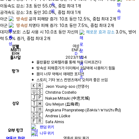
이동속도 감소: 3초 동안 55.0%, 중첩 최대 1개

공격속도 감소: 3초 동안 30.0%, 중첩 최대 1개

아군 
땅 속성
 공격 피해량 증가: 10초 동안 12.5%, 중첩 최대 2개

아군 
땅 속성
 치명타 피해 증가: 10초 동안 7.5%, 중첩 최대 2개

대지의 보호: 스킬 사용 시 10.0초 동안 자신의 
해로운 효과 감소
 3.0%, 방어
력 5.0% 증가, 중첩 최대 2개
성별
여성
MBTI
ENFJ
티어
D
출시일
2023/11/04
평가
🇰🇷
Jeon Young-soo (전영수)
🇺🇸
Christina Costello
🇯🇵
Nakae Mitsuki (中恵光城)
🇹🇼
성우
Qiu Meijun (丘梅君)
🇹🇭
Angkana Phanprateep (อังคณา พานประทีป)
🇩🇪
Andrea Lüdke
🇫🇷
Safa Almis
팬덤 위키
외부 링크
나무 위키
영혼석 파밍
영혼석 파밍 불가