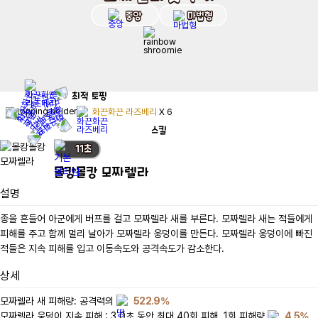
중앙
마법형
최적
토핑
화끈화끈 라즈베리
X
6
스킬
11
초
몰캉몰캉 모짜렐라
설명
종을 흔들어 아군에게 버프를 걸고 모짜렐라 새를 부른다. 모짜렐라 새는 적들에게 
피해를 주고 함께 멀리 날아가 모짜렐라 웅덩이를 만든다. 모짜렐라 웅덩이에 빠진 
적들은 지속 피해를 입고 이동속도와 공격속도가 감소한다.
상세
모짜렐라 새 피해량: 공격력의 
522.9%
모짜렐라 웅덩이 지속 피해 : 3.0초 동안 최대 40회 피해, 1회 피해량 
4.5%