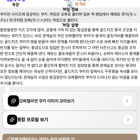
속성
땅 속성
게임
정보
쿠키런 시리즈에 등장하는 쿠키. 약칭은 모짜로 불리며 일본 측 팬덤에서 때때로 못치(モッ
チ)나 한국처럼 모짜(モツァ)라는 약칭으로 불린다.
게임
설명
말랑말랑한 치즈 조각에 앉아, 공중에 가득 떠 있는 황금창을 통해 골드치즈 왕국 곳곳을 지
켜보는 쿠키가 있으니. 바로 관제실의 주인 모짜렐라맛 쿠키다! 왕국의 골칫거리를 해결하라
는 골드치즈 쿠키의 명을 받들어 여러 문제를 처리해 왔다는데? 수로 속에 빠진 치즈볼새의 
반지를 찾는 일부터, 황금도시로 침입한 몬스터 추적까지! 그 어떤 사건사고도 황금창 조작 
한 번으로 간단히 해결해 낸다. 때로는 콜로세움의 몬스터 싸움이나, 슈퍼카 레이스의 중계를 
지켜보면서도 쉴 새 없이 손을 움직여 마지팬맛 쿠키들에게 지시를 내리기도 하지만 단 한 번
의 실수도 일어난 적 없다고! 쫄깃하게 펼쳐진 치즈 정보망을 통해 관제실로 모이는 왕국의 
모든 정보를 헤아리는 유능한 신하이지만, 골드치즈 쿠키의 앞에서도 두루뭉술 속내를 보이
지 않는다는데. 관제실의 수많은 황금창만이 모짜렐라맛 쿠키의 드러나지 않는 마음을 조용
히 비출 뿐이다.
모짜렐라맛 쿠키 이미지 모아보기
통합 프로필 보기
함께 만들어가는 설탕노움의 비밀창고!