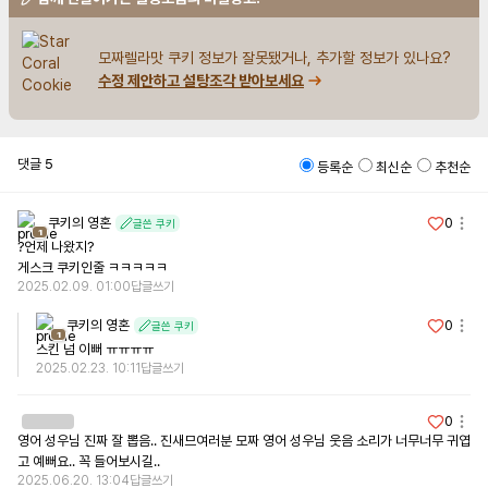
모짜렐라맛 쿠키 정보가 잘못됐거나, 추가할 정보가 있나요?
수정 제안하고 설탕조각 받아보세요
댓글
5
등록순
최신순
추천순
쿠키의 영혼
0
글쓴 쿠키
1
?언제 나왔지?

게스크 쿠키인줄 ㅋㅋㅋㅋㅋ
2025.02.09. 01:00
답글쓰기
쿠키의 영혼
0
글쓴 쿠키
1
스킨 넘 이뻐 ㅠㅠㅠㅠ
2025.02.23. 10:11
답글쓰기
0
영어 성우님 진짜 잘 뽑음.. 진새므여러분 모짜 영어 성우님 웃음 소리가 너무너무 귀엽
고 예뻐요.. 꼭 들어보시길..
2025.06.20. 13:04
답글쓰기