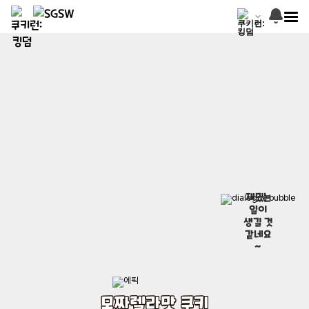
재밌는
일이
생길 것
같네요
~
모짜렐라맛 쿠키