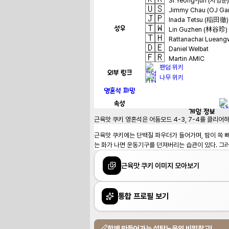
Si Yeong-jun (시영준)
🇺🇸
Jimmy Chau (OJ Ga
🇯🇵
Inada Tetsu (稲田徹)
🇹🇼
성우
Lin Guzhen (林谷珍)
🇹🇭
Rattanachai Lueang
🇩🇪
Daniel Welbat
🇫🇷
Martin AMIC
팬덤 위키
외부 링크
나무 위키
영혼석 파밍
속성
게임
정보
근육맛 쿠키 영혼석은 어둠모드 4-3, 7-4를 클리어
근육맛 쿠키에는 단백질 파우더가 들어가며, 땀이 쏙 빠
는 화가 나면 운동기구를 던져버리는 습관이 있다. 그
근육맛 쿠키 이미지 모아보기
통합 프로필 보기
함께 만들어가는 설탕노움의 비밀창고!