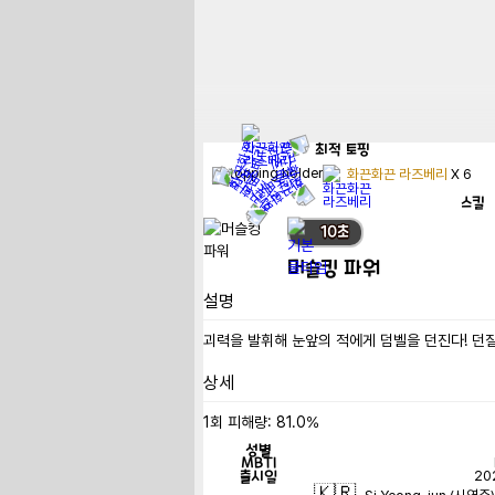
최적
토핑
화끈화끈 라즈베리
X
6
스킬
10
초
머슬킹 파워
설명
괴력을 발휘해 눈앞의 적에게 덤벨을 던진다! 던질
상세
1회 피해량: 81.0%
성별
MBTI
출시일
20
🇰🇷