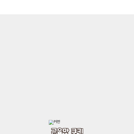
근육맛 쿠키