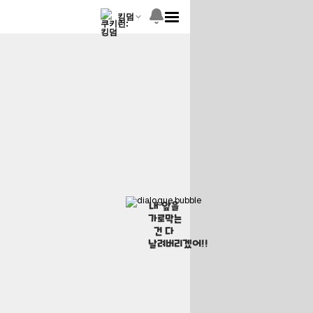
킹덤
내 앞을
가로막는
건 다
날려버리겠어!!