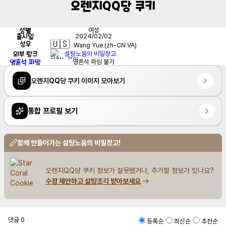
오렌지QQ당 쿠키
성별
여성
출시일
2024/02/02
🇺🇸
성우
Wang Yue (zh-CN VA)
외부 링크
설탕노움의 비밀창고
영혼석 파밍
영혼석 파밍 불가
오렌지QQ당 쿠키 이미지 모아보기
통합 프로필 보기
함께 만들어가는 설탕노움의 비밀창고!
오렌지QQ당 쿠키 정보가 잘못됐거나, 추가할 정보가 있나요?
수정 제안하고 설탕조각 받아보세요
댓글
0
등록순
최신순
추천순