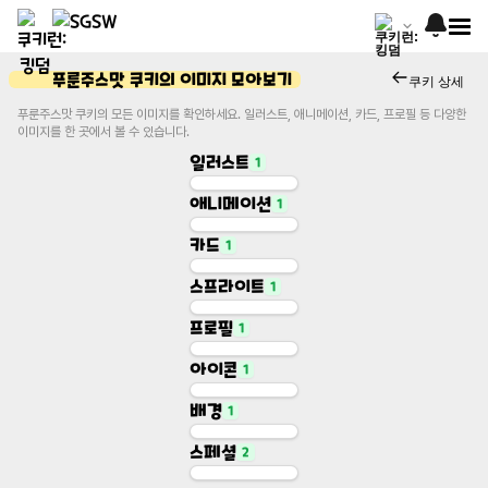
푸룬주스맛 쿠키의 이미지 모아보기
쿠키 상세
푸룬주스맛 쿠키의 모든 이미지를 확인하세요. 일러스트, 애니메이션, 카드, 프로필 등 다양한
이미지를 한 곳에서 볼 수 있습니다.
일러스트
1
애니메이션
1
Illustration
일러스트
카드
1
Animation
애니메이션
스프라이트
1
Character Card
카드
프로필
1
Base Sprite
스프라이트
아이콘
1
Profile
프로필
배경
1
Icon
아이콘
스페셜
2
Gacha Background
배경