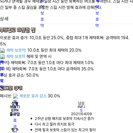
되거나 면역될 경우 체력을 일정 시간 동안 회복하는 버프를 부여한다. 스킬 시전 시
간 일부 중 스킬 끊김을 포함한 스킬 시전 방해 효과에 강해진다.
상세
부드럽고 따뜻한 빛
이로운 효과 증가: 10,0초 동안 25.0%, 중첩 최대 1개 체력회복: 공격력의 194.
체력 보호막
체력 보호막
 해제 및 면역 시

(쿠키) 체력회복: 7.0초 동안 1.0초 마다 최대 체력의 1.0%

(그 외) 체력회복: 7.0초 동안 1.0초 마다 공격력의 35.0%

부상 효과 감소: 50.0%

고대의 쿠키
패시브: 
해로운 효과 감소
 30.0%
성별
남성
MBTI
INFJ
티어
S
출시일
2021/04/09
평가