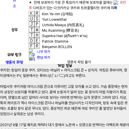
✦  전체 보호막이 가장 큰 특징이기 때문에 보호막을 없애는 
과전
류
🇰🇷
Kim Ye-rim (김예림)
🇺🇸
Yuri Lowenthal
🇯🇵
Uchida Maaya (内田真礼)
🇹🇼
성우
Mu Xuanming (穆宣名)
🇹🇭
Supintra Han (ศุภินทรา หาน)
🇩🇪
Patrick Stamme
🇫🇷
Benjamin BOLLEN
나무 위키
외부 링크
팬덤 위키
영혼석 파밍
영혼석 파밍 불가
게임
정보
쿠키런: 킹덤의 등장 쿠키. 모티브는 바닐라 + 아이스크림 콘 + 성직자. 약칭은 퓨바이며, 영
미권에서는 PV, 일본에서는 퓨바니(ピュバニ)라고도 부른다.

마법사맛 쿠키처럼 아이스크림 콘으로 이루어진 고깔 모자를 쓰고 있다. 가슴 중앙에는 현자
의 상징인 브로치를 착용하고 있다. 끝에 눈동자가 달려 있는 꽃 장식의 마법 지팡이가 특징
이며, 양옆으로 넘긴 앞머리 사이로 보이는 이마엔 반짝이는 십자 문양이 그려져 있다. 의상, 
특히 케이프가 역시 아이스크림 콘이나 바닐라를 연상시키는 디자인이며, 망토 속에 입은 옷
에는 초콜릿 장식 같은 무늬도 있다. 중성적인 외모 때문에 여성 쿠키인 줄 알았던 유저들이 
있었으나 실제로는 남성 쿠키다.

2021년 9월 17일 패치로 캐릭터 대기 창에서 노란색 + 모양으로 반짝이는 이펙트와 채광이 