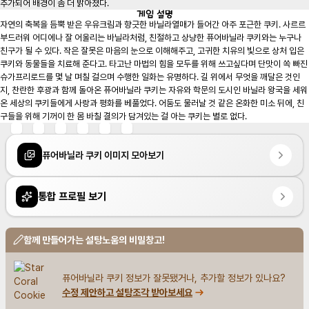
추가되어 배경이 좀 더 밝아졌다.
게임
설명
자연의 축복을 듬뿍 받은 우유크림과 향긋한 바닐라열매가 들어간 아주 포근한 쿠키. 사르르 
부드러워 어디에나 잘 어울리는 바닐라처럼, 친절하고 상냥한 퓨어바닐라 쿠키와는 누구나 
친구가 될 수 있다. 작은 잘못은 마음의 눈으로 이해해주고, 고귀한 치유의 빛으로 상처 입은 
쿠키와 동물들을 치료해 준다고. 타고난 마법의 힘을 모두를 위해 쓰고싶다며 단맛이 쏙 빠진 
슈가프리로드를 몇 날 며칠 걸으며 수행한 일화는 유명하다. 길 위에서 무엇을 깨달은 것인
지, 찬란한 후광과 함께 돌아온 퓨어바닐라 쿠키는 자유와 학문의 도시인 바닐라 왕국을 세워 
온 세상의 쿠키들에게 사랑과 평화를 베풀었다. 어둠도 물러날 것 같은 온화한 미소 뒤에, 친
구들을 위해 기꺼이 한 몸 바칠 결의가 담겨있는 걸 아는 쿠키는 별로 없다.
퓨어바닐라 쿠키 이미지 모아보기
통합 프로필 보기
함께 만들어가는 설탕노움의 비밀창고!
퓨어바닐라 쿠키 정보가 잘못됐거나, 추가할 정보가 있나요?
수정 제안하고 설탕조각 받아보세요