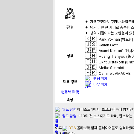
성별
티어
출시일
평가
🇰🇷
Park Yo-han (박요한)
🇺🇸
Kellen Goff
🇯🇵
Asami Kentarō (
🇹🇼
성우
Huang Tianyou (黃
🇹🇭
Ukrit Distakorn (อุก
🇩🇪
Meike Schmidt
🇫🇷
Camille LAMACHE
팬덤 위키
외부 링크
나무 위키
영혼석 파밍
속성
월드 탐험
 에피소드 1에서 '초코크림 늑대 망치
월드 탐험
 1-13의 첫 보스이기도 하며, 찰스라는
이후 
BTS
 콜라보와 함께 플레이어블로 승격하였다
후 3번째이다.
