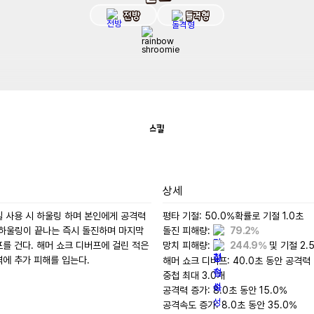
전방
돌격형
스킬
상세
 사용 시 하울링 하며 본인에게 공격력 
평타 기절: 50.0%확률로 기절 1.0초

 하울링이 끝나는 즉시 돌진하며 마지막
돌진 피해량: 
79.2%
를 건다. 해머 쇼크 디버프에 걸린 적은 
망치 피해량: 
244.9%
 및 기절 2.5
격에 추가 피해를 입는다.
해머 쇼크 디버프: 40.0초 동안 공격력 
중첩 최대 3.0개

공격력 증가: 8.0초 동안 15.0%
