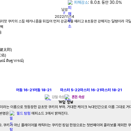
피해감소
: 8.0초 동안 30.0%
남성
F
2022/11/14
浅水健太郎)
天佑)
ฤษณ์ ดิษฐากรณ์)
어둠
16-21
어둠
18-21
마스터
5-22
마스터
16-21
마스터
18-21
강철 속성
혼돈 속성
게임
정보
맨'이라는 이름으로 첫등장한 감초맛 쿠키의 부하. 거대한 케이크 늑대인간으로 이름 그대로 거
 본명은 
월드 탐험
 에피소드 3에서 밝혀진다.

. 쿠키가 아닌 플레이어블 캐릭터는 쿠키런 킹덤 한정으로는 첫번째이며 콜라보를 제외한 쿠