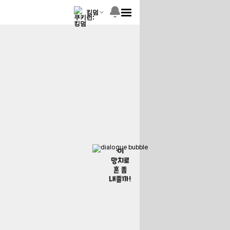
킹덤
이
망치로
혼 좀
내줄까!