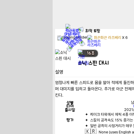
최적
토핑
화끈화끈 라즈베리
X
6
16
초
소닉 스핀 대시
설명
엄청나게 빠른 스피드로 몸을 말아 적에게 돌진
며 대미지를 입히고 돌아온다. 추가로 아군 전체
킨다.
성별
티어
출시일
2021
평가
🇰🇷
None (uses English 