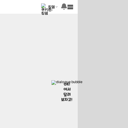
킹덤
OK!
어서
달려
보자고!