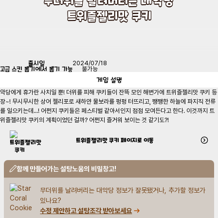
트위즐젤리맛 쿠키
출시일
2024/07/18
고급 스킨 뽑기에서 뽑기 가능
불가능
게임
설명
악당에게 휴가란 사치일 뿐! 더위를 피해 쿠키들이 잔뜩 모인 해변가에 트위즐젤리맛 쿠키 등
장~! 무시무시한 상어 젤리포로 새하얀 물보라를 펑펑 터뜨리고, 쨍쨍한 하늘에 파지직 전류
를 일으키는데...! 어쩐지 쿠키들은 페스티벌 같아서인지 점점 모여든다고 한다. 이것까지 트
위즐젤리맛 쿠키의 계획이었던 걸까? 어쩐지 즐거워 보이는 것 같기도?!
트위즐젤리맛 쿠키
페이지로 이동
함께 만들어가는 설탕노움의 비밀창고!
무더위를 날려버리는 대악당 정보가 잘못됐거나, 추가할 정보가 
있나요?
수정 제안하고 설탕조각 받아보세요