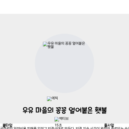
우유 마을의 꽁꽁 얼어붙은 횃불
쿨타임
출시일
15
초
 공격력의 일정비율 피해를 입히고 빙결상태로 만든다. 빙결 지속 시간이 완전히 종료되는 순