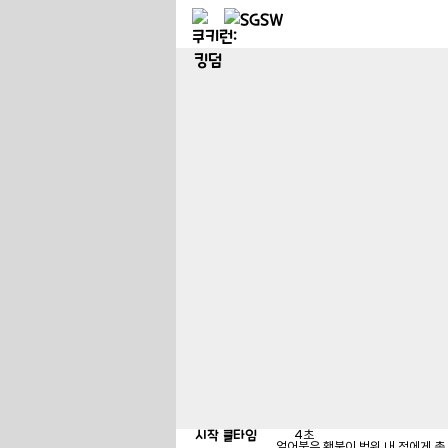
시작 쿨타임
4
초
얼어붙은 횃불이 범위 내 적에게 총