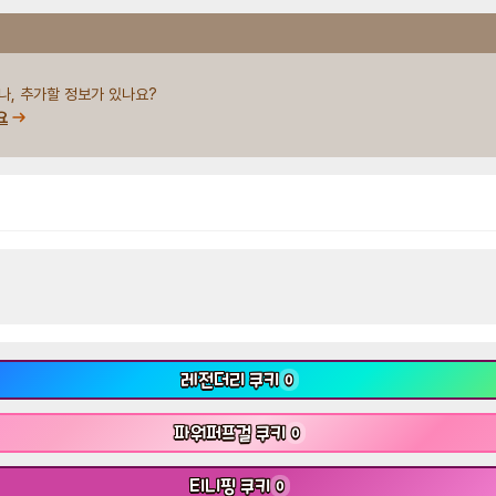
나, 추가할 정보가 있나요?
요
레전더리 쿠키
0
파워퍼프걸 쿠키
0
티니핑 쿠키
0