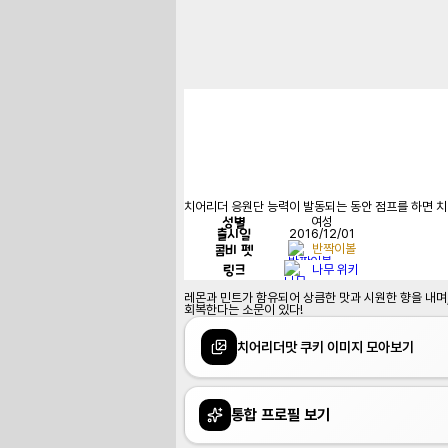
치어리더 응원단 능력이 발동되는 동안 점프를 하면 치
성별
여성
출시일
2016/12/01
콤비 펫
반짝이볼
링크
나무 위키
레몬과 민트가 함유되어 상큼한 맛과 시원한 향을 내며,
회복한다는 소문이 있다!
치어리더맛 쿠키 이미지 모아보기
통합 프로필 보기