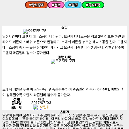
#
광속질주
#
점프
#
젤리
#
특수조작
스킬
일정시간마다 오렌지 테니스공이 나타난다. 오렌지 테니스공을 먹고 2단 점프를 하면 슬
라이드 버튼이 스매쉬 버튼으로 변경되고, 스매쉬 버튼을 누르면 테니스공을 친다. 오렌지 
테니스공이 튕기는 곳은 장애물이 파괴되고 오렌지 과즙젤리가 생성된다. 레벨업할수록 
오렌지 과즙젤리 점수가 증가한다.
마법사탕
스매쉬 버튼을 누를 때 짧은 순간 광속질주를 하며 과즙젤리 점수가 추가된다. 마법의 힘
이 강해질수록 오렌지 과즙젤리 점수가 증가한다.
성별
여성
출시일
2017/07/03
콤비 펫
어린쥐
스토리
알알이 들어찬 오렌지가 아주 많이 들어가 더 이상 상큼할 수 없는 쿠키. 햇빛 쨍쨍한 날 
야외활동하는 것을 즐기곤 하는데, 아무리 바깥에서 하루 종일 놀아도 타거나 까매지지 
않는 이유는 반죽에 들어간 썬생크림 덕분이라고 한다! 강력하고 달콤한 비밀재료~ 
새콤한 향의 포니테일을 달랑거리며 폴짝 뛰어오를 때면, 싱그러운 기운이 퍼져 누구든 