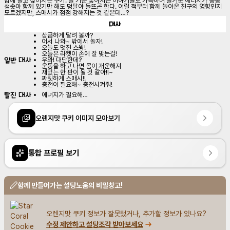
함께 놀고 싶어지는 쿠키. 늘 기분 좋아지는 이야기들로 가득하며 즐거운 에너지가 퐁퐁 
샘솟아 함께 있기만 해도 덩달아 들뜨곤 한다. 어릴 적부터 함께 놀아온 친구의 영향인지 
모르겠지만, 스매시가 점점 강해지는 것 같은데…?
대사
상큼하게 달려 볼까?
어서 나와~ 밖에서 놀자!
오늘도 멋진 스윙!
오늘은 라켓이 손에 잘 맞는걸!
일반 대사
우와! 대단한데?
운동을 하고 나면 몸이 개운해져
재밌는 한 판이 될 것 같아!!~
짜릿하게 스매시!!
충전이 필요해~ 충전시켜줘!
탈진 대사
에너지가 필요해…
오렌지맛 쿠키 이미지 모아보기
통합 프로필 보기
함께 만들어가는 설탕노움의 비밀창고!
오렌지맛 쿠키 정보가 잘못됐거나, 추가할 정보가 있나요?
수정 제안하고 설탕조각 받아보세요