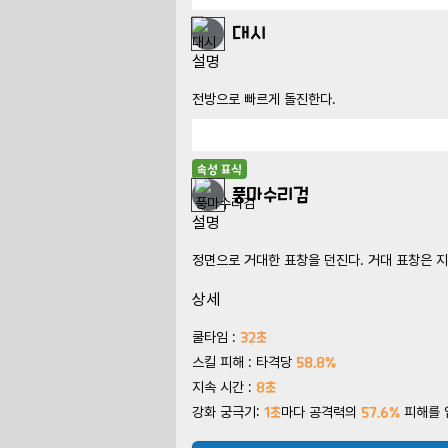
대시
설명
전방으로 빠르게 돌진한다.
속성 표식
풍마수리검
설명
정면으로 거대한 표창을 던진다. 거대 표창은 지
상세
32초
쿨타임 :
58.8%
스킬 피해 : 타격당
8초
지속 시간 :
1초
57.6%
강화 궁극기:
마다 공격력의
피해를 