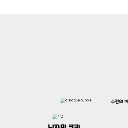
수련의 
닌자맛 쿠키