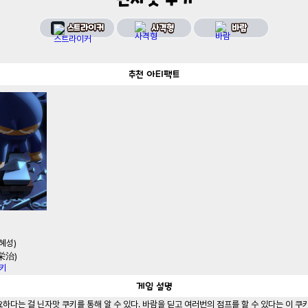
스트라이커
사격형
바람
추천
아티팩트
김혜성)
内栄治)
위키
게임
설명
다는 걸 닌자맛 쿠키를 통해 알 수 있다. 바람을 딛고 여러번의 점프를 할 수 있다는 이 쿠