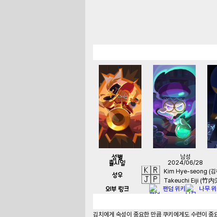
성별
남성
출시일
2024/06/28
🇰🇷
Kim Hye-seong (
성우
🇯🇵
Takeuchi Eiji (竹
외부 링크
팬덤 위키
나무 
김치에게 숙성이 중요한 만큼 쿠키에게도 수련이 중요하