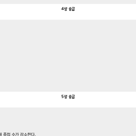
4성
승급
5성
승급
대 중첩 수가 감소한다.