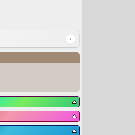
▼
▼
▼