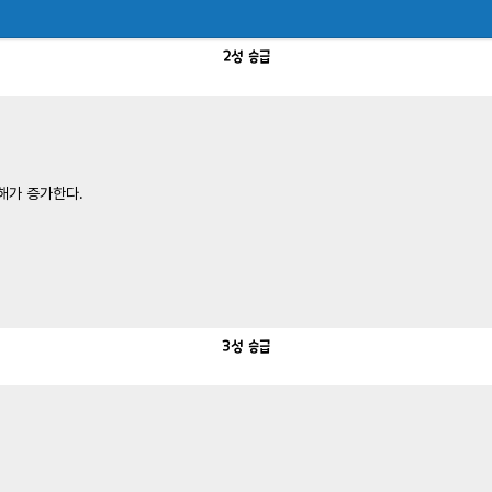
2성
승급
피해가 증가한다.
3성
승급