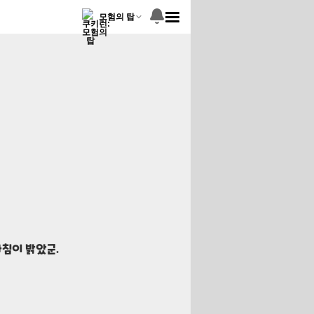
모험의 탑
아침이 밝았군.