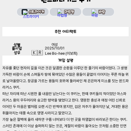
스트라이커
마법형
바람
추천
아티팩트
성별
여성
출시일
2025/10/01
🇰🇷
성우
Lee Bo-hee (이보희)
게임
설명
자유를 좇던 현자의 길을 이끈 것은 달콤한 순환을 이루던 한 줄기의 바람이었다. 그 생명
가득한 바람이 손에 스며들자 땅에 묶여있던 수많은 용들이 끝없이 이어지는 푸른 하늘 위
로 날아올랐다고. 창공을 가르는 용들의 호위에 둘러싸인 채 은은하게 미소를 짓는 윈드파
라거스 쿠키.
떠난 자리에 떠난 시원한 풀 내음만 남는다는 이 쿠키는, 한때 쿠키들의 적이었던 아스파
라거스 용의 우두머리와 숭고한 맹약을 맺었다고 한다. 영원한 충성과 애정 어린 신뢰로
이어진 두 마음은 별처럼 오랜 시간 반짝여 왔지만, 검은 저주가 몰아치던 날, 거대한 용은
휘몰아치는 태풍 속으로 영영 사라지고 말았다고.
가장 높은 절벽에 올라 새하얀 구름 너머보다 더 먼 곳을 하염없이 바라보곤 한다는 쿠키.
스러진 존재에 더 이상 슬퍼하지 않는 것은, 계절의 바람이 돌아오는 것처럼 소중한 인연