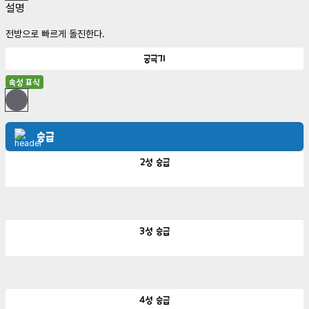
설명
전방으로 빠르게 돌진한다.
궁극기
속성 표식
승급
2성
승급
3성
승급
4성
승급