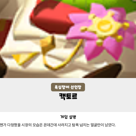
욕심쟁이 선인장
캑토르
게임
설명
언젠가 다정했을 시장의 모습은 온데간데 사라지고 탐욕 넘치는 얼굴만이 남았다.