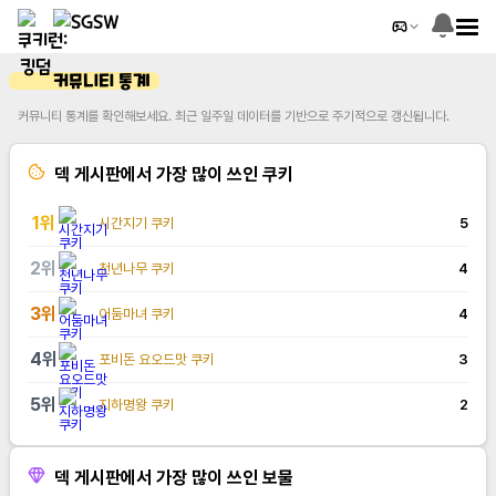
커뮤니티 통계
커뮤니티 통계를 확인해보세요. 최근 일주일 데이터를 기반으로 주기적으로 갱신됩니다.
덱 게시판에서 가장 많이 쓰인 쿠키
1
위
시간지기 쿠키
5
2
위
천년나무 쿠키
4
3
위
어둠마녀 쿠키
4
4
위
포비돈 요오드맛 쿠키
3
5
위
지하명왕 쿠키
2
덱 게시판에서 가장 많이 쓰인 보물