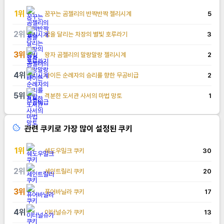
1
위
꿈꾸는 곰젤리의 반짝반짝 젤리시계
5
2
위
꿈을 달리는 차장의 별빛 호루라기
3
3
위
왕자 곰젤리의 말랑말랑 젤리시계
2
4
위
나이든 순례자의 승리를 향한 무공비급
2
5
위
격분한 도서관 사서의 마법 망토
1
관련 쿠키로 가장 많이 설정된 쿠키
1
위
쉐도우밀크 쿠키
30
2
위
세인트릴리 쿠키
20
3
위
퓨어바닐라 쿠키
17
4
위
이터널슈가 쿠키
13