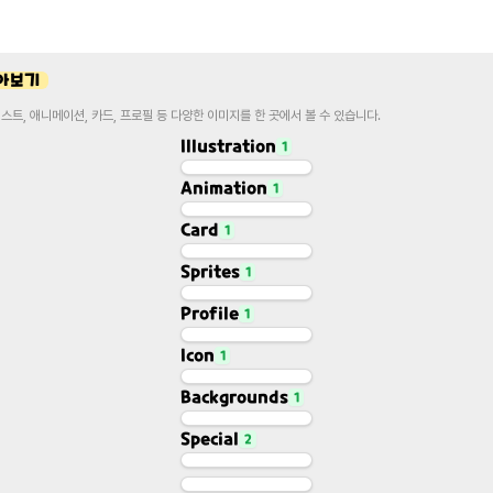
모아보기
일러스트, 애니메이션, 카드, 프로필 등 다양한 이미지를 한 곳에서 볼 수 있습니다.
Illustration
1
Animation
1
Illustration
Illustration
Card
1
Animation
Animation
Sprites
1
Character Card
Card
Profile
1
Base Sprite
Sprites
Icon
1
Profile
Profile
Backgrounds
1
Icon
Icon
Special
2
Gacha Background
Backgrounds
April Fools 2022 Sprite