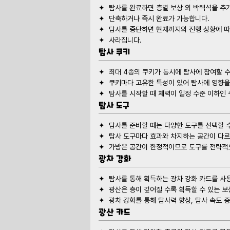
탐사 쿠키
탐사 도구
광차 강화
광산 카드