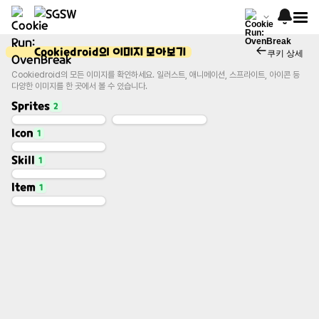
Cookiedroid의 이미지 모아보기
쿠키 상세
Cookiedroid의 모든 이미지를 확인하세요. 일러스트, 애니메이션, 스프라이트, 아이콘 등
다양한 이미지를 한 곳에서 볼 수 있습니다.
Sprites
2
Icon
1
Base Sprite
Base Sprite (Exhausted)
Sprites
Sprites
Skill
1
Icon
Icon
Item
1
Skill Image
Skill
Affection Jelly
Item