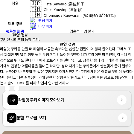
🇯🇵
성우
Hata Sawako (秦佐和子)
🇹🇼
Chen Youying (陳佑穎)
🇹🇭
Chomsuda Kaewaram (จอมสุดา แก้วอร่าม)
팬덤 위키
외부 링크
나무 위키
영혼석 파밍
영혼석 파밍 불가
게임
정보
쿠키런 시리즈의 등장 쿠키.
게임
설명
라임맛 쿠키를 만들 때 라임의 새콤한 속보다는 씁쓸한 껍질이 더 많이 들어갔다. 그래서 조
금 까칠한 맛! 달고 점도 높은 푸딩으로 만들어진 깻잎머리가 트레이드 마크인데, 아무리 격
정적으로 뛰어도 절대 이마에서 흐트러지는 일이 없다고. 상큼한 옷과 싱그러운 몸매로 해변
가에서 건강한 아름다움을 뽐내곤 하지만, 정작 다가오는 쿠키들에게 쌀쌀맞게 굴기 일쑤이
다. 누구에게나 도도할 것 같은 쿠키지만 어째서인지 한 쿠키에게만은 애교를 부리며 쫓아다
닌다는데... 때론 질투심이 과해 곤란한 상황을 만들기도 한다. 장애물을 공으로 뻥! 날려버리
는 기술도 그 쿠키를 따라 하면서 연마한 거라나.
라임맛 쿠키 이미지 모아보기
통합 프로필 보기