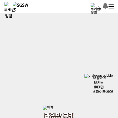
새콤하게
터지는
비타민
스파이크에요!
라임맛 쿠키