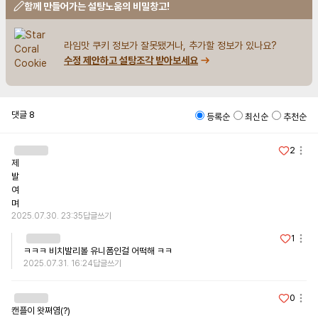
함께 만들어가는 설탕노움의 비밀창고!
라임맛 쿠키 정보가 잘못됐거나, 추가할 정보가 있나요?
수정 제안하고 설탕조각 받아보세요
댓글
8
등록순
최신순
추천순
2
제

발

여

며
2025.07.30. 23:35
답글쓰기
1
ㅋㅋㅋ 비치발리볼 유니폼인걸 어떡해 ㅋㅋ
2025.07.31. 16:24
답글쓰기
0
캔플이 왓쪄염(?)