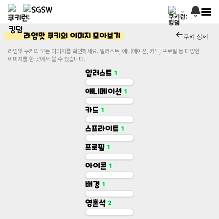
라임맛 쿠키의 이미지 모아보기
쿠키 상세
라임맛 쿠키의 모든 이미지를 확인하세요. 일러스트, 애니메이션, 카드, 프로필 등 다양한
이미지를 한 곳에서 볼 수 있습니다.
일러스트
1
애니메이션
1
Illustration
일러스트
카드
1
Animation
애니메이션
스프라이트
1
Character Card
카드
프로필
1
Base Sprite
스프라이트
아이콘
1
Profile
프로필
배경
1
Icon
아이콘
영혼석
2
Gacha Background
배경