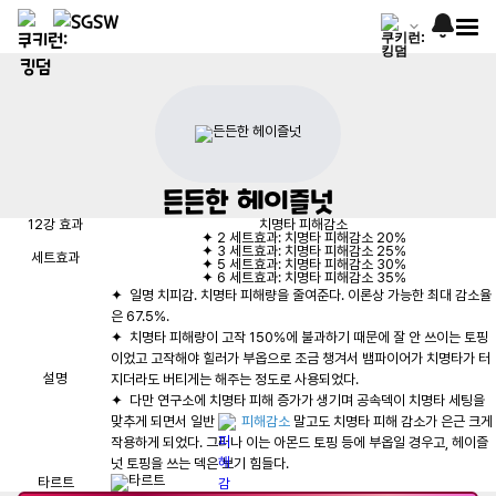
든든한 헤이즐넛
12강 효과
치명타 피해감소
✦
2
세트효과
:
치명타 피해감소 20%
✦
3
세트효과
:
치명타 피해감소 25%
세트효과
✦
5
세트효과
:
치명타 피해감소 30%
✦
6
세트효과
:
치명타 피해감소 35%
✦  일명 치피감. 치명타 피해량을 줄여준다. 이론상 가능한 최대 감소율
✦  치명타 피해량이 고작 150%에 불과하기 때문에 잘 안 쓰이는 토핑
이었고 고작해야 힐러가 부옵으로 조금 챙겨서 뱀파이어가 치명타가 터
설명
✦  다만 연구소에 치명타 피해 증가가 생기며 공속덱이 치명타 세팅을 
맞추게 되면서 일반 
피해감소
 말고도 치명타 피해 감소가 은근 크게 
작용하게 되었다. 그러나 이는 아몬드 토핑 등에 부옵일 경우고, 헤이즐
타르트