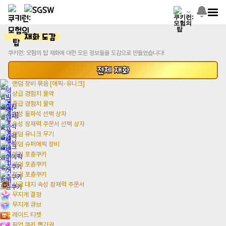
재화 도감
쿠키런: 모험의 탑 재화에 대한 모든 정보들을 도감으로 만들었습니다!
전체
재화
랜덤 장비 묶음 [에픽-유니크]
상급 경험치 물약
중급 경험치 물약
속성 돌파석 선택 상자
속성 장재력 주문서 선택 상자
랜덤 유니크 무기
랜덤 슈퍼에픽 장비
에픽 포츈쿠키
레어 포츈쿠키
희귀 포츈쿠키
상급 대지 속성 잠재력 주문서
무지개 결정
무지개 큐브
레이드 티켓
픽업 쿠키 뽑기권