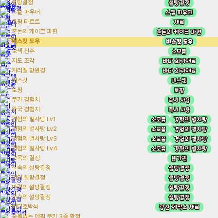
설탕결정
설탕결정
스킬 파우더
스킬 파우더
재료
토핑 타르트
혼돈의 케이크 파편
혼돈의 케이크 파편
비스킷 도우
비스킷 도우
소모품
오색 진주
바다 희귀재료
지도 조각
바다 희귀재료
캐러멜 망원경
비스킷
비스킷
토핑
토핑
즉시 사용
쿠키 경험치
즉시 사용
왕국 경험치
소모품
경험의 별사탕
경험의 별사탕 Lv1
소모품
경험의 별사탕
경험의 별사탕 Lv2
소모품
경험의 별사탕
경험의 별사탕 Lv3
소모품
경험의 별사탕
경험의 별사탕 Lv4
뽑기권
고목의 결정
설탕결정
신속의 설탕결정
설탕결정
힘의 설탕결정
설탕결정
마력의 설탕결정
설탕결정
순수의 설탕결정
광산 제작소 재료
버터호박석
중복없는 에픽 쿠키 3종 확정