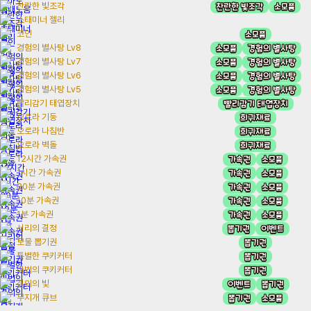
찬란한 빛조각
소모품
찬란한 빛조각
스태미너 젤리
소모품
코인
소모품
경험의 별사탕
경험의 별사탕 Lv8
소모품
경험의 별사탕
경험의 별사탕 Lv7
소모품
경험의 별사탕
경험의 별사탕 Lv6
소모품
경험의 별사탕
경험의 별사탕 Lv5
빨리감기 태엽장치
빨리감기 태엽장치
희귀재료
오로라 기둥
희귀재료
오로라 나침반
희귀재료
오로라 벽돌
가속권
소모품
12시간 가속권
가속권
소모품
1시간 가속권
가속권
소모품
30분 가속권
가속권
소모품
10분 가속권
가속권
소모품
1분 가속권
뽑기권
이벤트
서리의 결정
뽑기권
보물 뽑기권
뽑기권
특별한 쿠키커터
뽑기권
마법의 쿠키커터
이벤트
뽑기권
결의의 빛
뽑기권
소모품
무지개 큐브