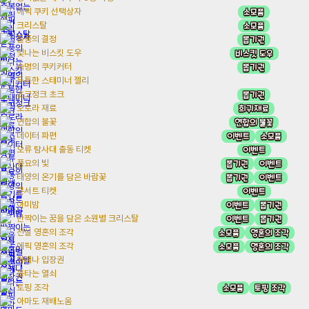
소모품
에픽 쿠키 선택상자
소모품
크리스탈
뽑기권
돌풍의 결정
비스킷 도우
빛나는 비스킷 도우
뽑기권
숙명의 쿠키커터
두툼한 스태미너 젤리
뽑기권
초코정크 초크
희귀재료
오로라 재료
연합의 불꽃
연합의 불꽃
이벤트
소모품
데이터 파편
이벤트
오류 탐사대 출동 티켓
뽑기권
이벤트
풍요의 빛
뽑기권
이벤트
태양의 온기를 담은 바람꽃
이벤트
콘서트 티켓
이벤트
뽑기권
아미밤
이벤트
뽑기권
반짝이는 꿈을 담은 소원별 크리스탈
소모품
영혼의 조각
전설 영혼의 조각
소모품
영혼의 조각
에픽 영혼의 조각
아레나 입장권
불타는 열쇠
소모품
토핑 조각
토핑 조각
아마도 재배노움