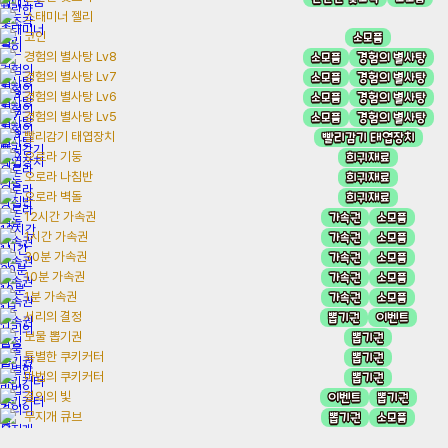
스태미너 젤리
소모품
코인
소모품
경험의 별사탕
경험의 별사탕 Lv8
소모품
경험의 별사탕
경험의 별사탕 Lv7
소모품
경험의 별사탕
경험의 별사탕 Lv6
소모품
경험의 별사탕
경험의 별사탕 Lv5
빨리감기 태엽장치
빨리감기 태엽장치
희귀재료
오로라 기둥
희귀재료
오로라 나침반
희귀재료
오로라 벽돌
가속권
소모품
12시간 가속권
가속권
소모품
1시간 가속권
가속권
소모품
30분 가속권
가속권
소모품
10분 가속권
가속권
소모품
1분 가속권
뽑기권
이벤트
서리의 결정
뽑기권
보물 뽑기권
뽑기권
특별한 쿠키커터
뽑기권
마법의 쿠키커터
이벤트
뽑기권
결의의 빛
뽑기권
소모품
무지개 큐브