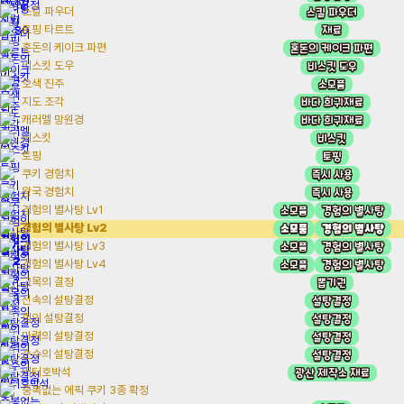
스킬 파우더
스킬 파우더
재료
토핑 타르트
혼돈의 케이크 파편
혼돈의 케이크 파편
비스킷 도우
비스킷 도우
소모품
오색 진주
바다 희귀재료
지도 조각
바다 희귀재료
캐러멜 망원경
비스킷
비스킷
토핑
토핑
즉시 사용
쿠키 경험치
즉시 사용
왕국 경험치
소모품
경험의 별사탕
경험의 별사탕 Lv1
소모품
경험의 별사탕
경험의 별사탕 Lv2
소모품
경험의 별사탕
경험의 별사탕 Lv3
소모품
경험의 별사탕
경험의 별사탕 Lv4
뽑기권
고목의 결정
설탕결정
신속의 설탕결정
설탕결정
힘의 설탕결정
설탕결정
마력의 설탕결정
설탕결정
순수의 설탕결정
광산 제작소 재료
버터호박석
중복없는 에픽 쿠키 3종 확정