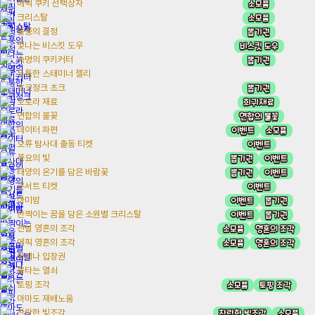
소모품
에픽 쿠키 선택상자
소모품
크리스탈
뽑기권
돌풍의 결정
비스킷 도우
빛나는 비스킷 도우
뽑기권
숙명의 쿠키커터
두툼한 스태미너 젤리
뽑기권
초코정크 초크
희귀재료
오로라 재료
연합의 불꽃
연합의 불꽃
이벤트
소모품
데이터 파편
이벤트
오류 탐사대 출동 티켓
뽑기권
이벤트
풍요의 빛
뽑기권
이벤트
태양의 온기를 담은 바람꽃
이벤트
콘서트 티켓
이벤트
뽑기권
아미밤
이벤트
뽑기권
반짝이는 꿈을 담은 소원별 크리스탈
소모품
영혼의 조각
전설 영혼의 조각
소모품
영혼의 조각
에픽 영혼의 조각
아레나 입장권
불타는 열쇠
소모품
토핑 조각
토핑 조각
아마도 재배노움
찬란한 빛조각
소모품
찬란한 빛조각